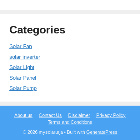
Categories
Solar Fan
solar inverter
Solar Light
Solar Panel
Solar Pump
About us
Contact Us
Disclaimer
Privacy Policy
Terms and Conditions
© 2026 mysolarurja
• Built with
GeneratePress